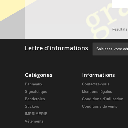
Résultats 
Lettre d'informations
Catégories
Informations
Panneaux
Contactez-nous
Signaletique
Mentions légales
Banderoles
Conditions d'utilisation
Stickers
Conditions de vente
IMPRIMERIE
Vétements