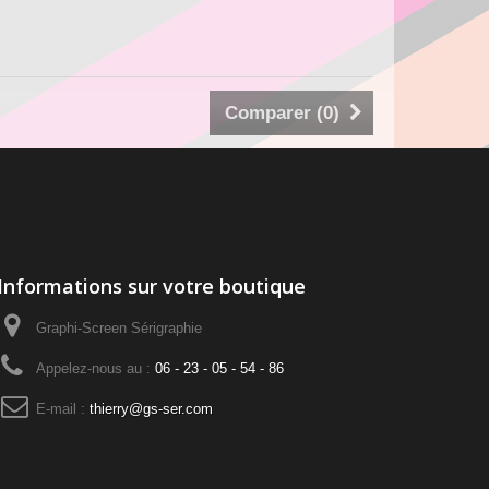
Comparer (
0
)
Informations sur votre boutique
Graphi-Screen Sérigraphie
Appelez-nous au :
06 - 23 - 05 - 54 - 86
E-mail :
thierry@gs-ser.com