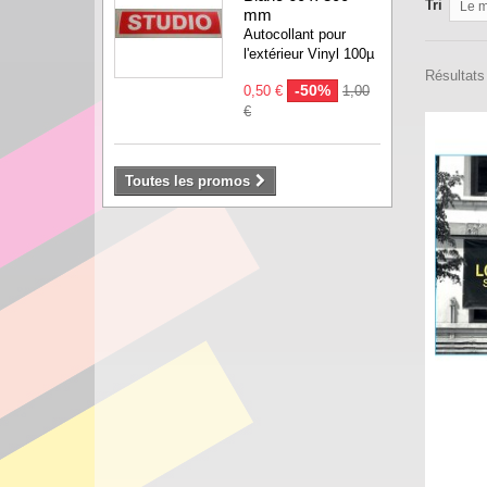
Tri
Le m
mm
Autocollant pour
l'extérieur Vinyl 100µ
Résultats 
-50%
0,50 €
1,00
€
Toutes les promos