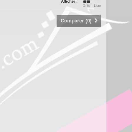
Afficher :
Grille
Liste
Comparer (
0
)